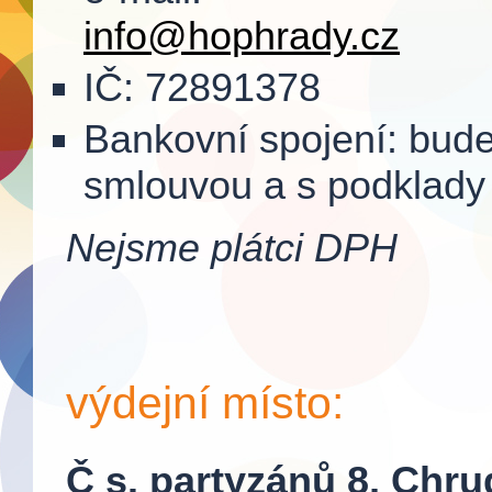
info
@
hophrady.cz
IČ: 72891378
Bankovní spojení: bud
smlouvou a s podklady 
Nejsme plátci DPH
výdejní místo:
Č s. partyzánů 8,
Chru