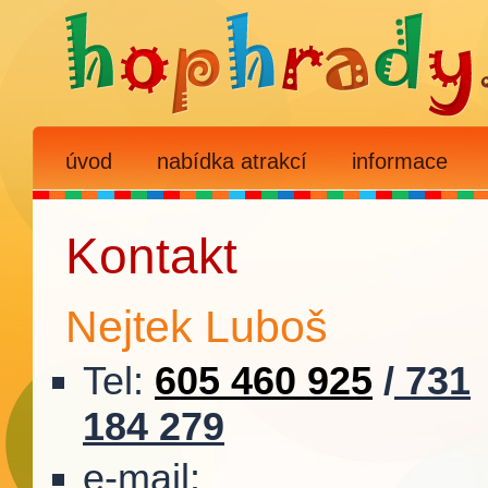
úvod
nabídka atrakcí
informace
Kontakt
Nejtek Luboš
Tel:
605 460 925
/
731
184 279
e-mail: