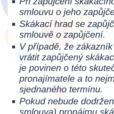
Při zapůjčení skákacíh
smlouvu o jeho zapůjče
Skákací hrad se zapůj
smlouvě o zapůjčení.
V případě, že zákazní
vrátit zapůjčený skáka
je povinen o této skute
pronajímatele a to nej
sjednaného termínu.
Pokud nebude dodržen 
smlouva) pronájmu ská