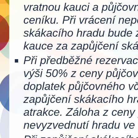
vratnou kauci a půjčovn
ceníku. Při vrácení n
skákacího hradu bude 
kauce za zapůjčení ská
Při předběžné rezervac
výši 50% z ceny půjčov
doplatek půjčovného vč
zapůjčení skákacího hr
atrakce. Záloha z ceny
nevyzvednutí hradu ve