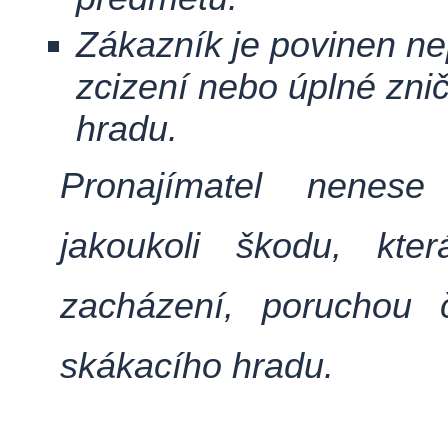
Zákazník je povinen nep
zcizení nebo úplné zni
hradu.
Pronajímatel nenes
jakoukoli škodu, kte
zacházení, poruchou 
skákacího hradu.